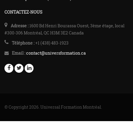
CONTACTEZ-NOUS
Adresse :
1600 Bd Henri Bourassa Ouest, 3ème étage, local
#300-306 Montréal, QC H3M 3E2 Canada
Téléphone :
+1 (438) 483-1923
Email :
contact@universformation.ca
© Copyright 2026. Universal Formation Montréal.