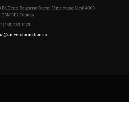
 Bd Henri Bourassa Ouest, 3ème étage, local #300-
C H3M 3E2 Canada
1 (438) 483-1923
ct@universformation.ca