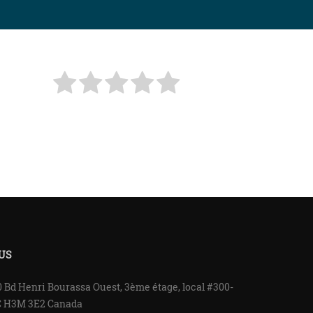
US
 Bd Henri Bourassa Ouest, 3ème étage, local #300-
C H3M 3E2 Canada