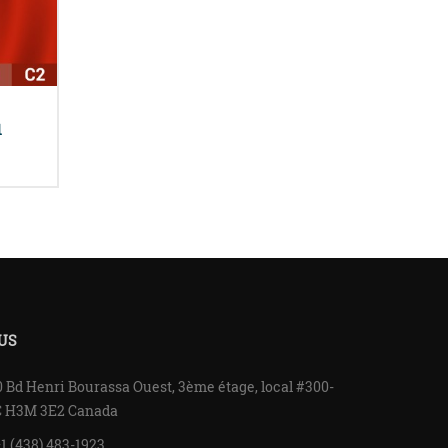
1
US
 Bd Henri Bourassa Ouest, 3ème étage, local #300-
C H3M 3E2 Canada
1 (438) 483-1923