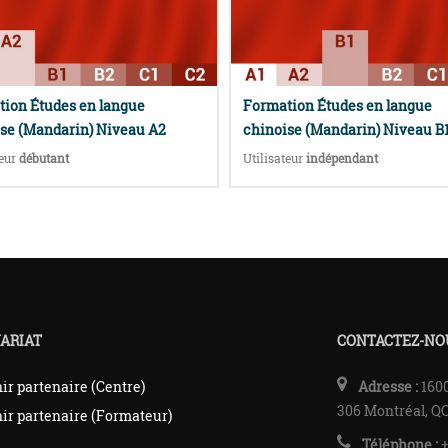
ion Études en langue
Formation Études en langue
se (Mandarin) Niveau A2
chinoise (Mandarin) Niveau B
teur
débutant
Utilisateur
indépendant
ARIAT
CONTACTEZ-NO
ir partenaire (Centre)
Adresse :
1600
306 Montréal, Q
ir partenaire (Formateur)
Téléphone :
+