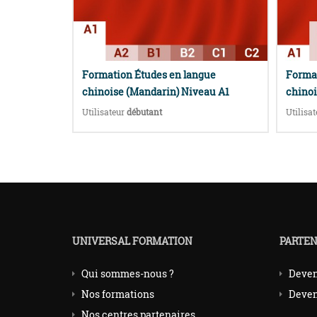
Formation Études en langue
Format
chinoise (Mandarin) Niveau A1
chinoi
Utilisateur
débutant
Utilisa
UNIVERSAL FORMATION
PARTEN
Qui sommes-nous ?
Deven
Nos formations
Deven
Nos centres partenaires