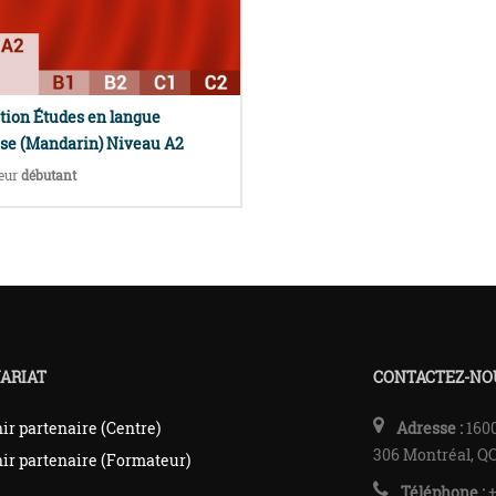
ion Études en langue
se (Mandarin) Niveau A2
teur
débutant
ARIAT
CONTACTEZ-NO
ir partenaire (Centre)
Adresse :
1600
306 Montréal, Q
ir partenaire (Formateur)
Téléphone :
+