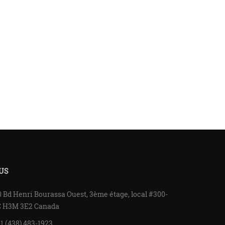
US
 Bd Henri Bourassa Ouest, 3ème étage, local #300-
C H3M 3E2 Canada
1 (438) 483-1923