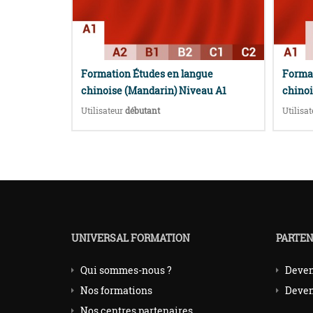
Formation Études en langue
Format
chinoise (Mandarin) Niveau A1
chinoi
Utilisateur
débutant
Utilisa
UNIVERSAL FORMATION
PARTEN
Qui sommes-nous ?
Deven
Nos formations
Deven
Nos centres partenaires